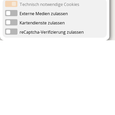
Technisch notwendige Cookies
Externe Medien zulassen
Kartendienste zulassen
reCaptcha-Verifizierung zulassen
Unternehmen
Support
Über uns
Impressum
Häufig gestellte Fragen
AGB und Datenschutz
Verträge hier kündigen