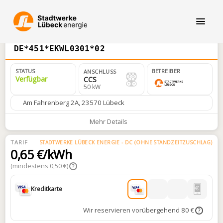
DE*451*EKWL0301*02
STATUS
BETREIBER
ANSCHLUSS
Verfügbar
CCS
50 kW
Am Fahrenberg 2A, 23570 Lübeck
Mehr Details
TARIF
STADTWERKE LÜBECK ENERGIE - DC (OHNE STANDZEITZUSCHLAG)
0,65 €/kWh
(mindestens 0,50 €)
?
Kreditkarte
Wir reservieren vorübergehend 80 €
?